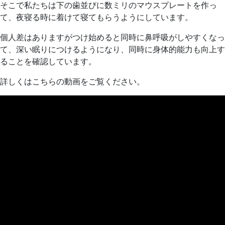
そこで私たちは下の歯並びに数ミリのマウスプレートを作っ
9
歯
て、夜寝る時に着けて寝てもらうようにしています。
月
科
29
医
個人差はありますがつけ始めると同時に鼻呼吸がしやすくなっ
日
院
て、深い眠りにつけるようになり、同時に身体的能力も向上す
ることを確認しています。
詳しくはこちらの動画をご覧ください。