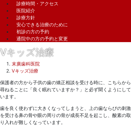
診療時間・アクセス
医院紹介
診療方針
安心できる治療のために
初診の方の予約
通院中の方の予約と変更
Vキッズ治療
末廣歯科医院
Vキッズ治療
2025
保護者の方から子供の歯の矯正相談を受ける時に、こちらから
年
尋ねることに「良く眠れていますか？」と必ず聞くようにして
5
います。
月
歯を良く使わずに大きくなってしまうと、上の歯ならびの刺激
24
を受ける鼻の骨や眼の周りの骨が成長不足を起こし、酸素の取
日
り入れが難しくなっています。
2025
末
年
廣